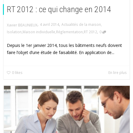
RT 2012 : ce qui change en 2014
,
,
4 avril 2014
Actualités de la maison
,
Xavier BEAUNIEUX
,
Isolation
,
Maison individuelle
,
Réglementation
,
RT 2012
0
Depuis le 1er janvier 2014, tous les bâtiments neufs doivent
faire l’objet d’une étude de faisabilité. En application de...
0
likes
En lire plus