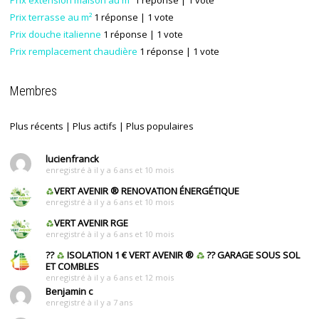
Prix extension maison au m²
1 réponse
| 1 vote
Prix terrasse au m²
1 réponse
| 1 vote
Prix douche italienne
1 réponse
| 1 vote
Prix remplacement chaudière
1 réponse
| 1 vote
Membres
Plus récents
|
Plus actifs
|
Plus populaires
lucienfranck
enregistré à il y a 6 ans et 10 mois
VERT AVENIR
®
RENOVATION ÉNERGÉTIQUE
enregistré à il y a 6 ans et 10 mois
VERT AVENIR RGE
enregistré à il y a 6 ans et 10 mois
??
ISOLATION 1 € VERT AVENIR
®
?? GARAGE SOUS SOL
ET COMBLES
enregistré à il y a 6 ans et 12 mois
Benjamin c
enregistré à il y a 7 ans