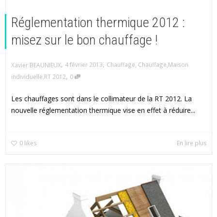
Réglementation thermique 2012 :
misez sur le bon chauffage !
,
,
4 février 2013
Chauffage
,
Chauffage
,
Maison
Xavier BEAUNIEUX
,
individuelle
,
RT 2012
0
Les chauffages sont dans le collimateur de la RT 2012. La
nouvelle réglementation thermique vise en effet à réduire...
0
likes
En lire plus