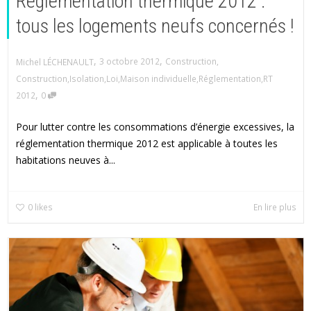
Réglementation thermique 2012 :
tous les logements neufs concernés !
,
,
3 octobre 2012
Construction
,
Michel LÉCHENAULT
Construction
,
Isolation
,
Loi
,
Maison individuelle
,
Réglementation
,
RT
,
2012
0
Pour lutter contre les consommations d’énergie excessives, la
réglementation thermique 2012 est applicable à toutes les
habitations neuves à...
0
likes
En lire plus