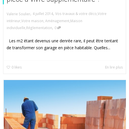
,
,
4 juillet 2014
Vos travaux & votre déco
,
Votre
Valerie Soulier
intérieur
,
Votre maison
,
Aménagement
,
Maison
,
individuelle
,
Réglementation
0
Les m2 étant devenus une denrée rare, il peut être tentant
de transformer son garage en pièce habitable. Quelles...
0
likes
En lire plus