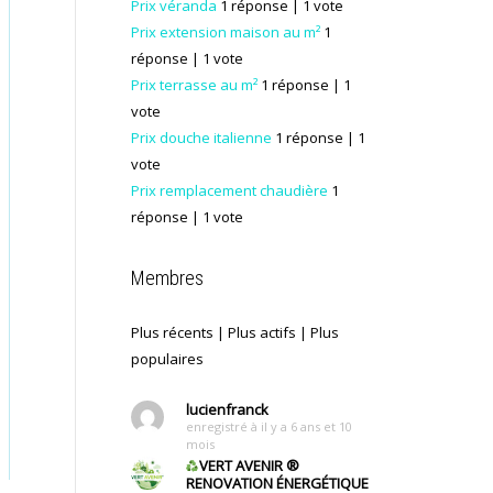
Prix véranda
1 réponse
| 1 vote
Prix extension maison au m²
1
réponse
| 1 vote
Prix terrasse au m²
1 réponse
| 1
vote
Prix douche italienne
1 réponse
| 1
vote
Prix remplacement chaudière
1
réponse
| 1 vote
Membres
Plus récents
|
Plus actifs
|
Plus
populaires
lucienfranck
enregistré à il y a 6 ans et 10
mois
VERT AVENIR
®
RENOVATION ÉNERGÉTIQUE