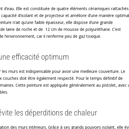
t d’eau. Elle est constituée de quatre éléments céramiques rattachés
te capacité d’isolant et de projecteur et améliore d’une manière optima
inture n’ait qu’une faible épaisseur, elle dispose d’une grande
 de laine de roche et de 12 cm de mousse de polyuréthane. C’est
e l’environnement, car il renferme peu de gaz toxique.
une efficacité optimum
r les murs est indispensable pour avoir une meilleure couverture. Le
x couches doit être également respecté. Pour le temps définitif de
maines. Cette peinture est appliquée généralement au pistolet, avec 
bles.
 évite les déperditions de chaleur
olation des murs intérieurs. Grâce à ses grands pouvoirs isolant, elle év