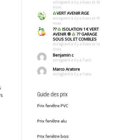
enregistré à il y a 6 ans et 10
mois
VERT AVENIR RGE
enregistré à il y a 6 ans et 10
mois
??
ISOLATION 1 € VERT
AVENIR
®
?? GARAGE
SOUS SOL ET COMBLES
enregistré à il y a 6 ans et 12
mois
Benjamin c
enregistré à il y a 7 ans
Marco Aratore
enregistré à il y a 7 ans
s
Guide des prix
rs
Prix fenêtre PVC
Prix fenêtre alu
Prix fenêtre bois