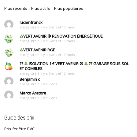
Plus récents
|
Plus actifs
|
Plus populaires
lucienfranck
enregistré à il y a 6 ans et 10 mois
VERT AVENIR
®
RENOVATION ÉNERGÉTIQUE
enregistré à il y a 6 ans et 10 mois
VERT AVENIR RGE
enregistré à il y a 6 ans et 10 mois
??
ISOLATION 1 € VERT AVENIR
®
?? GARAGE SOUS SOL
ET COMBLES
enregistré à il y a 6 ans et 12 mois
Benjamin c
enregistré à il y a 7 ans
Marco Aratore
enregistré à il y a 7 ans
Guide des prix
Prix fenêtre PVC