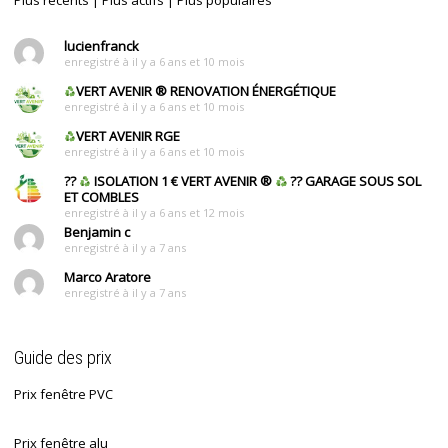
Plus récents
|
Plus actifs
|
Plus populaires
lucienfranck
enregistré à il y a 6 ans et 10 mois
VERT AVENIR
®
RENOVATION ÉNERGÉTIQUE
enregistré à il y a 6 ans et 10 mois
VERT AVENIR RGE
enregistré à il y a 6 ans et 10 mois
??
ISOLATION 1 € VERT AVENIR
®
?? GARAGE SOUS SOL
ET COMBLES
enregistré à il y a 6 ans et 12 mois
Benjamin c
enregistré à il y a 7 ans
Marco Aratore
enregistré à il y a 7 ans
Guide des prix
Prix fenêtre PVC
Prix fenêtre alu