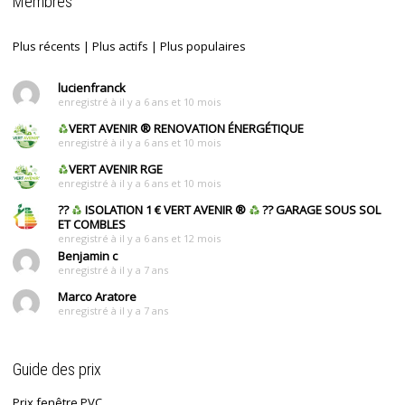
Membres
Plus récents
|
Plus actifs
|
Plus populaires
lucienfranck
enregistré à il y a 6 ans et 10 mois
VERT AVENIR
®
RENOVATION ÉNERGÉTIQUE
enregistré à il y a 6 ans et 10 mois
VERT AVENIR RGE
enregistré à il y a 6 ans et 10 mois
??
ISOLATION 1 € VERT AVENIR
®
?? GARAGE SOUS SOL
ET COMBLES
enregistré à il y a 6 ans et 12 mois
Benjamin c
enregistré à il y a 7 ans
Marco Aratore
enregistré à il y a 7 ans
Guide des prix
Prix fenêtre PVC